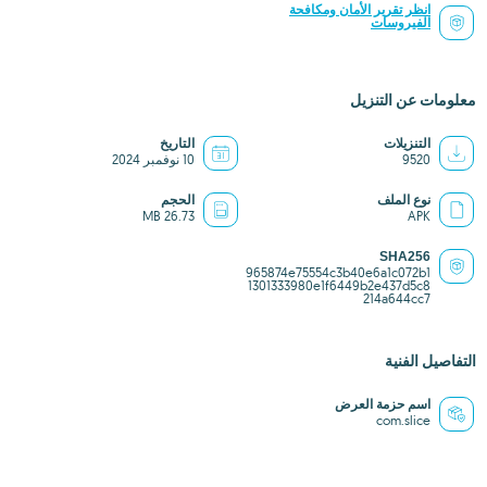
انظر تقرير الأمان ومكافحة
الفيروسات
معلومات عن التنزيل
التنزيلات
التاريخ
9520
10 نوفمبر 2024
نوع الملف
الحجم
26.73 MB
APK
SHA256
965874e75554c3b40e6a1c072b1
1301333980e1f6449b2e437d5c8
214a644cc7
التفاصيل الفنية
اسم حزمة العرض
com.slice