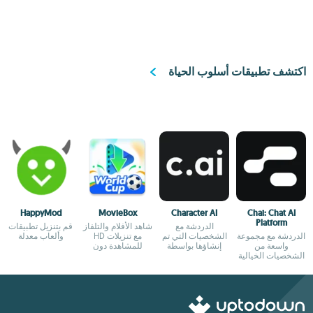
اكتشف تطبيقات أسلوب الحياة
HappyMod
MovieBox
Character AI
Chai: Chat AI
Platform
الدردشة مع
شاهد الأفلام والتلفاز
قم بتنزيل تطبيقات
الدردشة مع مجموعة
الشخصيات التي تم
مع تنزيلات HD
وألعاب معدلة
واسعة من
إنشاؤها بواسطة
للمشاهدة دون
الشخصيات الخيالية
الذكاء الاصطناعي
اتصال