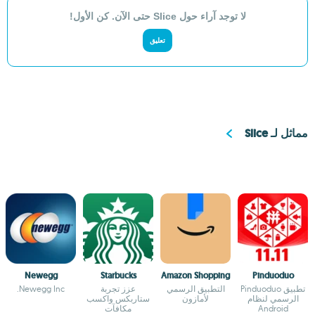
لا توجد آراء حول Slice حتى الآن. كن الأول!
تعليق
مماثل لـ Slice
Newegg
Starbucks
Amazon Shopping
Pinduoduo
تطبيق Pinduoduo
التطبيق الرسمي
عزز تجربة
Newegg Inc.
الرسمي لنظام
لأمازون
ستاربكس واكسب
Android
مكافآت