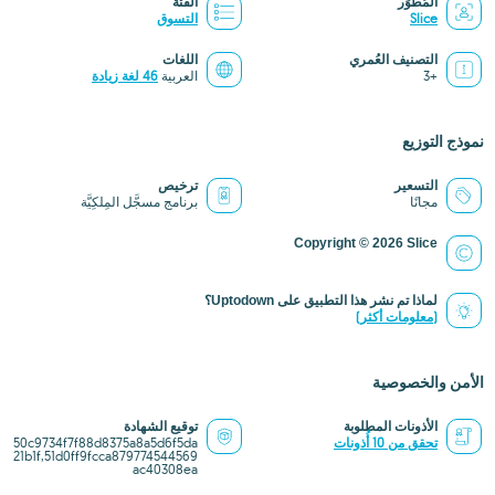
المُطوِّر
الفئة
Slice
التسوق
التصنيف العُمري
اللغات
+3
العربية
46 لغة زيادة
نموذج التوزيع
التسعير
ترخيص
مجانًا
برنامج مسجَّل المِلكِيَّة
Copyright © 2026 Slice
لماذا تم نشر هذا التطبيق على Uptodown؟
(معلومات أكثر)
الأمن والخصوصية
الأذونات المطلوبة
توقيع الشهادة
تحقق من 10 أُذونات
50c9734f7f88d8375a8a5d6f5da
21b1f,51d0ff9fcca879774544569
ac40308ea