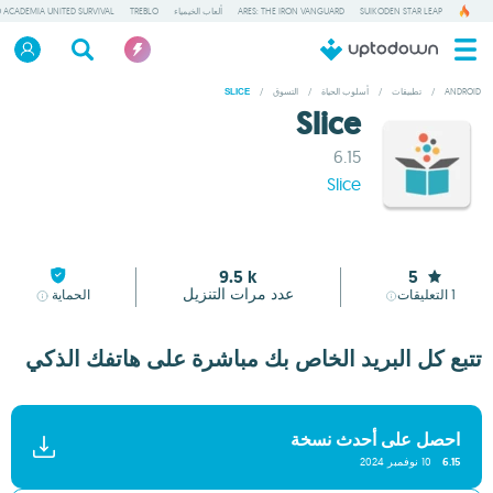
SUIKODEN STAR LEAP
ARES: THE IRON VANGUARD
ألعاب الخيمياء
TREBLO
 ACADEMIA UNITED SURVIVAL
ANDROID
/
تطبيقات
/
أسلوب الحياة
/
التسوق
/
SLICE
Slice
6.15
Slice
9.5 k
5
عدد مرات التنزيل
1
التعليقات
الحماية
تتبع كل البريد الخاص بك مباشرة على هاتفك الذكي
احصل على أحدث نسخة
6.15
10 نوفمبر 2024